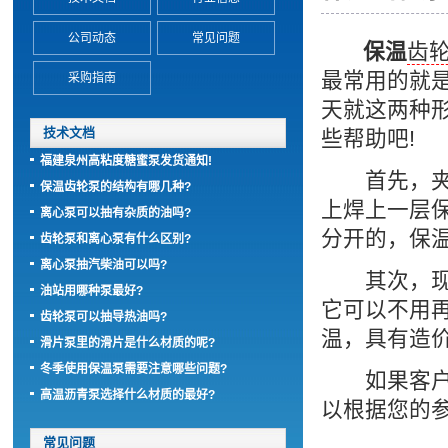
公司动态
常见问题
保温
齿
最常用的就
采购指南
天就这两种
技术文档
些帮助吧!
福建泉州高粘度糖蜜泵发货通知!
首先，夹
保温齿轮泵的结构有哪几种?
上焊上一层
离心泵可以抽有杂质的油吗?
分开的，保
齿轮泵和离心泵有什么区别?
离心泵抽汽柴油可以吗?
其次，现
油站用哪种泵最好?
它可以不用
齿轮泵可以抽导热油吗?
温，具有造
滑片泵里的滑片是什么材质的呢?
冬季使用保温泵需要注意哪些问题?
如果客户
高温沥青泵选择什么材质的最好?
以根据您的
常见问题