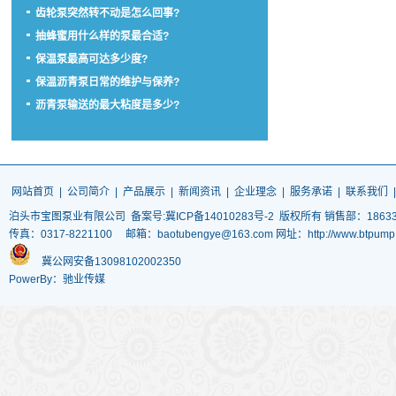
齿轮泵突然转不动是怎么回事?
抽蜂蜜用什么样的泵最合适?
保温泵最高可达多少度?
保温沥青泵日常的维护与保养?
沥青泵输送的最大粘度是多少?
网站首页
|
公司简介
|
产品展示
|
新闻资讯
|
企业理念
|
服务承诺
|
联系我们
泊头市宝图泵业有限公司
备案号:冀ICP备14010283号-2
版权所有 销售部：186337
传真：0317-8221100 邮箱：baotubengye@163.com 网址：http://www.
冀公网安备13098102002350
PowerBy：驰业传媒