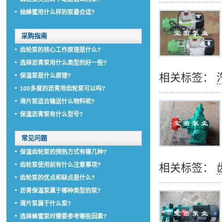
抽蜂蜜用什么样的泵最合适?
采购指南
齿轮泵的核心工作原理是什么?
选择沥青泵用什么类型的好一些?
相关标签：
保温泵是什么原理?
100多度的沥青用齿轮泵可以吗?
滑片泵适合输送什么物料呢?
保温沥青泵有什么型号?
常见问题
保温齿轮泵的预热方式有哪几种?
齿轮泵使用前有什么注意事项?
相关标签：
齿轮泵的优点和缺点是什么?
沥青保温泵属于哪种类型的泵?
滑片泵属于什么泵?
选择蜂蜜泵时需要参考哪些因素?