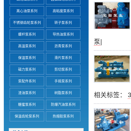
离心油泵系列
高粘度泵系列
不锈钢齿轮泵系列
转子泵系列
螺杆泵系列
导热油泵系列
泵
|
高温泵系列
沥青泵系列
保温泵系列
滑片泵系列
磁力泵系列
剪切泵系列
泵配件系列
手摇泵系列
渣油泵系列
树脂泵系列
相关标签：
糖蜜泵系列
防爆汽油泵系列
保温齿轮泵系列
热熔胶泵系列