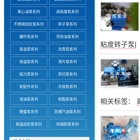
离心油泵系列
高粘度泵系列
不锈钢齿轮泵系列
转子泵系列
螺杆泵系列
导热油泵系列
粘度转子泵
|
高温泵系列
沥青泵系列
保温泵系列
滑片泵系列
磁力泵系列
剪切泵系列
泵配件系列
手摇泵系列
渣油泵系列
树脂泵系列
相关标签：
糖蜜泵系列
防爆汽油泵系列
保温齿轮泵系列
热熔胶泵系列