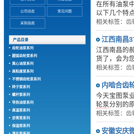
在所有油泵
以下几个特
公司动态
常见问题
相关标签：
齿
采购指南
江西南昌3
产品目录
齿轮油泵系列
江西南昌的
圆弧齿轮泵系列
货了，会为您
离心油泵系列
相关标签：
齿
高粘度泵系列
不锈钢齿轮泵系列
内啮合齿
转子泵系列
今天宝图泵
螺杆泵系列
导热油泵系列
轮泵
分别的
高温泵系列
相关标签：
齿
沥青泵系列
保温泵系列
安徽安庆
滑片泵系列