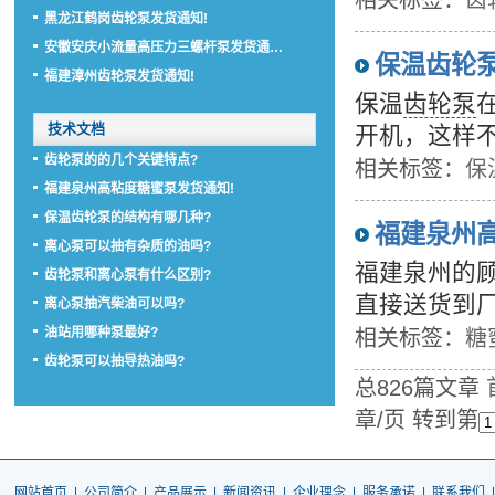
相关标签：
齿
黑龙江鹤岗齿轮泵发货通知!
安徽安庆小流量高压力三螺杆泵发货通…
保温齿轮
福建漳州齿轮泵发货通知!
保温
齿轮泵
技术文档
开机，这样
齿轮泵的的几个关键特点?
相关标签：
保
福建泉州高粘度糖蜜泵发货通知!
保温齿轮泵的结构有哪几种?
福建泉州
离心泵可以抽有杂质的油吗?
福建泉州的
齿轮泵和离心泵有什么区别?
直接送货到厂
离心泵抽汽柴油可以吗?
油站用哪种泵最好?
相关标签：
糖
齿轮泵可以抽导热油吗?
总826篇文章
章/页 转到第
网站首页
|
公司简介
|
产品展示
|
新闻资讯
|
企业理念
|
服务承诺
|
联系我们