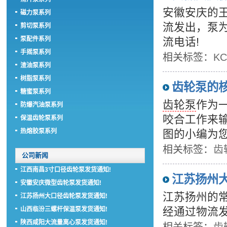
安徽安庆的王
磁力泵系列
流发出，泵
剪切泵系列
泵配件系列
流电话!
手摇泵系列
相关标签：
K
渣油泵系列
树脂泵系列
齿轮泵的
糖蜜泵系列
齿轮泵
作为
防爆汽油泵系列
咬合工作来
保温齿轮泵系列
热熔胶泵系列
图的小编为您
相关标签：
齿
公司新闻
江西南昌3寸口径齿轮泵发货通知!
江苏扬州
安徽安庆微型齿轮泵发货通知!
江苏扬州的常
江苏扬州大口径齿轮泵发货通知!
经通过物流
山西临汾三螺杆保温泵发货通知!
陕西咸阳大流量离心泵发货通知!