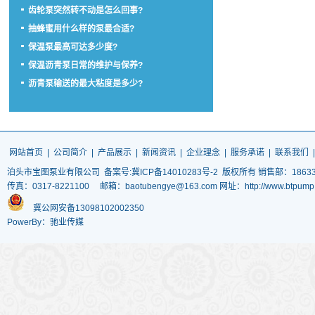
齿轮泵突然转不动是怎么回事?
抽蜂蜜用什么样的泵最合适?
保温泵最高可达多少度?
保温沥青泵日常的维护与保养?
沥青泵输送的最大粘度是多少?
网站首页
|
公司简介
|
产品展示
|
新闻资讯
|
企业理念
|
服务承诺
|
联系我们
泊头市宝图泵业有限公司
备案号:冀ICP备14010283号-2
版权所有 销售部：186337
传真：0317-8221100 邮箱：baotubengye@163.com 网址：http://www.
冀公网安备13098102002350
PowerBy：驰业传媒