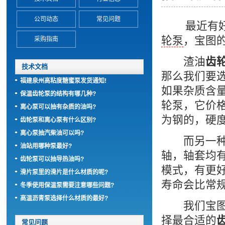
公司动态
常见问题
最近有好几
轮泵
，宝图
采购指南
渣油
齿
技术文档
那么我们要
福建泉州高粘度糖蜜泵发货通知!
如果杂质含
保温齿轮泵的结构有哪几种?
轮泵，它价
离心泵可以抽有杂质的油吗?
为钢的，硬
齿轮泵和离心泵有什么区别?
离心泵抽汽柴油可以吗?
而另一种
油站用哪种泵最好?
轴，轴套均
齿轮泵可以抽导热油吗?
模式，有更
滑片泵里的滑片是什么材质的呢?
寿命会比常规
冬季使用保温泵需要注意哪些问题?
高温沥青泵选择什么材质的最好?
我们宝图泵
择最合适的
常见问题