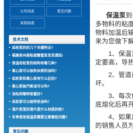
公司动态
常见问题
保温泵
到
多物料的粘
采购指南
物料加温后
技术文档
来为您做下解
齿轮泵的的几个关键特点?
1、保温泵
福建泉州高粘度糖蜜泵发货通知!
定要高，导热
保温齿轮泵的结构有哪几种?
离心泵可以抽有杂质的油吗?
2、管道最
齿轮泵和离心泵有什么区别?
坏。
离心泵抽汽柴油可以吗?
油站用哪种泵最好?
3、每次停
齿轮泵可以抽导热油吗?
底熔化后再
滑片泵里的滑片是什么材质的呢?
4、如果加
冬季使用保温泵需要注意哪些问题?
的销售人员
常见问题