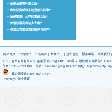
抽脏油用哪种泵合适?
齿轮泵突然转不动是怎么回事?
抽蜂蜜用什么样的泵最合适?
保温泵最高可达多少度?
保温沥青泵日常的维护与保养?
网站首页
|
公司简介
|
产品展示
|
新闻资讯
|
企业理念
|
服务承诺
|
联系我们
泊头市宝图泵业有限公司
备案号:冀ICP备14010283号-2
版权所有 销售部：186337
传真：0317-8221100 邮箱：baotubengye@163.com 网址：http://www.
冀公网安备13098102002350
PowerBy：驰业传媒