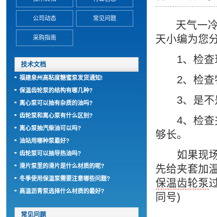
公司动态
常见问题
天气一冷
天小编为您
采购指南
1、检查现
技术文档
2、检查物
福建泉州高粘度糖蜜泵发货通知!
保温齿轮泵的结构有哪几种?
3、是不是
离心泵可以抽有杂质的油吗?
齿轮泵和离心泵有什么区别?
4、检查夹
离心泵抽汽柴油可以吗?
够长。
油站用哪种泵最好?
如果现场的
齿轮泵可以抽导热油吗?
滑片泵里的滑片是什么材质的呢?
先给夹套加
冬季使用保温泵需要注意哪些问题?
保温齿轮泵
高温沥青泵选择什么材质的最好?
同号)
常见问题