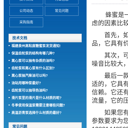
公司动态
常见问题
蜂蜜是一种
虑的因素比
采购指南
首先，如果
技术文档
品，它具有
福建泉州高粘度糖蜜泵发货通知!
保温齿轮泵的结构有哪几种?
其次，可
离心泵可以抽有杂质的油吗?
噪音比较大
齿轮泵和离心泵有什么区别?
最后一款
离心泵抽汽柴油可以吗?
适的，它具
油站用哪种泵最好?
齿轮泵可以抽导热油吗?
信赖。它还
滑片泵里的滑片是什么材质的呢?
流量，它的
冬季使用保温泵需要注意哪些问题?
如果您
高温沥青泵选择什么材质的最好?
参数要求为
常见问题