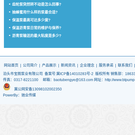
齿轮泵突然转不动是怎么回事?
抽蜂蜜用什么样的泵最合适?
保温泵最高可达多少度?
保温沥青泵日常的维护与保养?
沥青泵输送的最大粘度是多少?
网站首页
|
公司简介
|
产品展示
|
新闻资讯
|
企业理念
|
服务承诺
|
联系我们
泊头市宝图泵业有限公司
备案号:冀ICP备14010283号-2
版权所有 销售部：186337
传真：0317-8221100 邮箱：baotubengye@163.com 网址：http://www.
冀公网安备13098102002350
PowerBy：驰业传媒